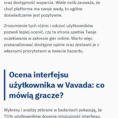
oraz dostępność wsparcia. Wiele osób zauważa, że
choć platforma ma swoje wady, to ogólne
doświadczenie jest pozytywne.
Zrozumienie tych różnic i odczuć użytkowników
pozwoli lepiej ocenić, czy ta strona spełnia Twoje
oczekiwania w zakresie gier online. Warto więc
przeanalizować dostępne opinie oraz zestawić je z
własnymi priorytetami w świecie hazardu.
Ocena interfejsu
użytkownika w Vavada: co
mówią gracze?
Wykresy i analizy zebrane w badaniach pokazują, że
75% użytkowników docenia intuicyjność interfejsu.