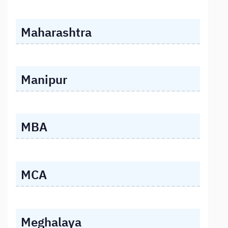
Maharashtra
Manipur
MBA
MCA
Meghalaya