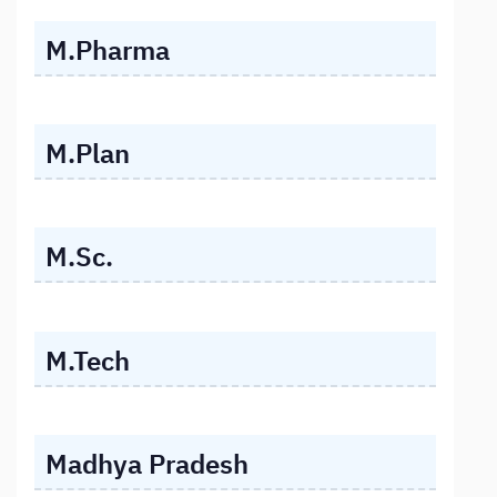
M.Pharma
M.Plan
M.Sc.
M.Tech
Madhya Pradesh