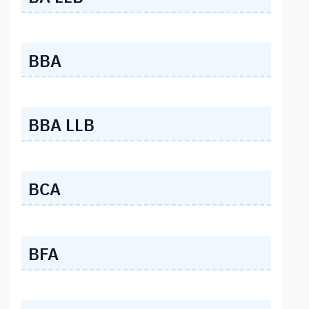
BBA
BBA LLB
BCA
BFA