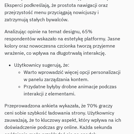
Eksperci podkreślają, że prostota nawigacji oraz
przejrzystość menu przyciągają nowicjuszy i
zatrzymują stałych bywalców.
Analizując opinie na temat designu, 65%
respondentów wskazało na estetykę platformy. Jasne
kolory oraz nowoczesna czcionka tworzą przyjemne
wrażenie, co wpływa na długotrwałą interakcję.
Użytkownicy sugerują, że:
Warto wprowadzić więcej opcji personalizacji
w panelu zarządzania kontem.
Przydatne byłyby drobne animacje podczas
interakcji z elementami.
Przeprowadzona ankieta wykazała, że 70% graczy
ceni sobie szybkość ładowania strony. Użytkownicy
zauważają, że to kluczowy aspekt, który wpływa na ich
doświadczenie podczas gry online. Każda sekunda