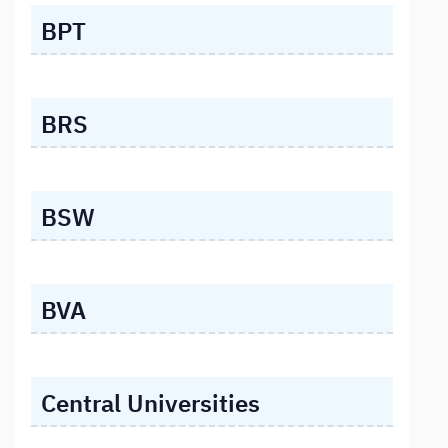
BPT
BRS
BSW
BVA
Central Universities