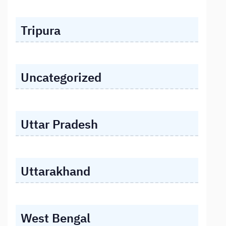
Tripura
Uncategorized
Uttar Pradesh
Uttarakhand
West Bengal