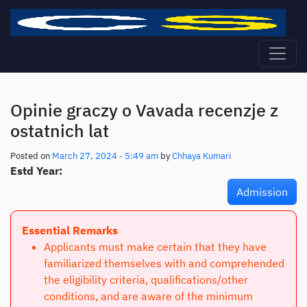
Skip to main content
Opinie graczy o Vavada recenzje z
ostatnich lat
Posted on
March 27, 2024 - 5:49 am
by
Chhaya Kumari
Estd Year:
Admission
Essential Remarks
Applicants must make certain that they have
familiarized themselves with and comprehended
the eligibility criteria, qualifications/other
conditions, and are aware of the minimum