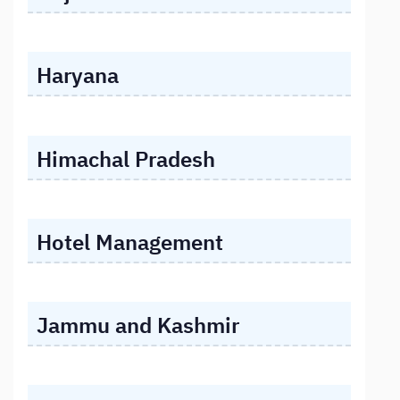
Haryana
Himachal Pradesh
Hotel Management
Jammu and Kashmir