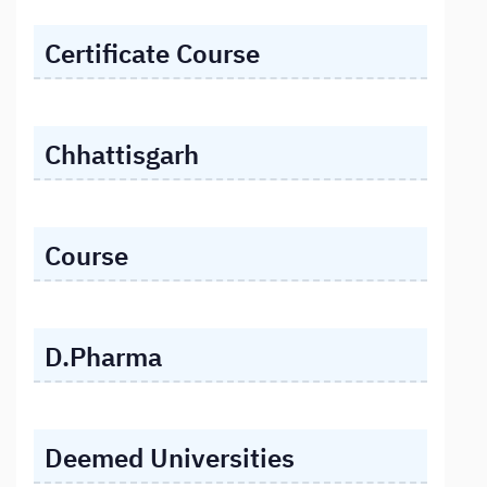
Certificate Course
Chhattisgarh
Course
D.Pharma
Deemed Universities