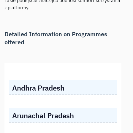
Takie podejście znacząco podnosi komfort korzystania
z platformy.
Detailed Information on Programmes
offered
Andhra Pradesh
Arunachal Pradesh