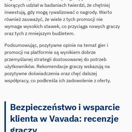
biorących udział w badaniach twierdzi, że chętniej
inwestują, gdy mogą rywalizować o nagrody. Warto
również zauważyć, że wiele z tych promocji nie
wymaga wysokich stawek, co przyciąga nowych graczy
oraz tych z mniejszym budżetem.
Podsumowując, pozytywne opinie na temat gier i
promocji na platformie są wynikiem dobrze
przemyślanej strategii dostosowanej do potrzeb
użytkowników. Rekomendacje graczy wskazują na
pozytywne doświadczenia oraz chęć dalszej
współpracy, co podkreśla ich zadowolenie z oferty.
Bezpieczeństwo i wsparcie
klienta w Vavada: recenzje
graczy