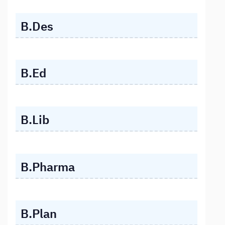
B.Des
B.Ed
B.Lib
B.Pharma
B.Plan