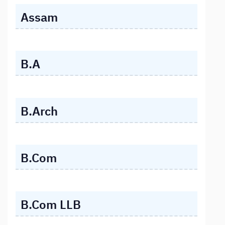
Assam
B.A
B.Arch
B.Com
B.Com LLB