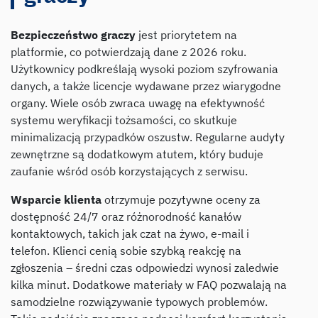
Bezpieczeństwo graczy
jest priorytetem na
platformie, co potwierdzają dane z 2026 roku.
Użytkownicy podkreślają wysoki poziom szyfrowania
danych, a także licencje wydawane przez wiarygodne
organy. Wiele osób zwraca uwagę na efektywność
systemu weryfikacji tożsamości, co skutkuje
minimalizacją przypadków oszustw. Regularne audyty
zewnętrzne są dodatkowym atutem, który buduje
zaufanie wśród osób korzystających z serwisu.
Wsparcie klienta
otrzymuje pozytywne oceny za
dostępność 24/7 oraz różnorodność kanałów
kontaktowych, takich jak czat na żywo, e-mail i
telefon. Klienci cenią sobie szybką reakcję na
zgłoszenia – średni czas odpowiedzi wynosi zaledwie
kilka minut. Dodatkowe materiały w FAQ pozwalają na
samodzielne rozwiązywanie typowych problemów.