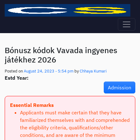
Skip to main content
Bónusz kódok Vavada ingyenes
játékhez 2026
Posted on
August 24, 2023 - 5:54 pm
by
Chhaya Kumari
Estd Year:
Admission
Essential Remarks
Applicants must make certain that they have
familiarized themselves with and comprehended
the eligibility criteria, qualifications/other
conditions, and are aware of the minimum