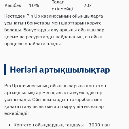
Талап
Кэшбэк
10%
20x
етілмейді
Кестеден Pin Up казиносының ойыншыларға
ұсынатын бонустары мен шарттарын көруге
болады. Бонустарды алу арқылы ойыншылар
қосымша ресурстарды пайдаланып, өз ойын
процесін оңайлата алады.
Негізгі артықшылықтар
Pin Up казиносының ойыншыларына көптеген
артықшылықтар мен қызықты мүмкіндіктер
ұсынылады. Ойыншылардың тәжірибесі мен
қанағаттанушылығын арттыру үшін мыналар
ескеріледі:
Көптеген ойындардың таңдауы – 3000-нан