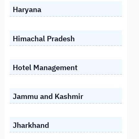
Haryana
Himachal Pradesh
Hotel Management
Jammu and Kashmir
Jharkhand