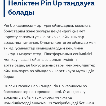
Неліктен Pin Up таңдауға
болады
Pin Up казиносы – әр түрлі ойындарды, қызықты
бонустарды және жоғары деңгейдегі қызмет
көрсету сапасын ұсына отырып, ойыншылар
арасында танымал. Ондағы көптеген ойындар мен
тиімді ұсыныстар ойыншылардың көңілінен
шығуды мақсат етеді. Платформаның сенімділігі
мен қауіпсіздігі ойыншылардың түсінігін
арттырады, ал бонус ұсыныстары мен жеңілдіктер
ойыншыларға өз ойындарын арттыруға мүмкіндік
береді.
Онлайн казино нарығында Pin Up казиносы өз
бәсекелестерінен ерекшелінеді. Оған қосылу
арқылы сіз ойын тәжірибесі мен жаңа
мүмкіндіктерді ашасыз. Өз тәжірибеңізді бүгіннен