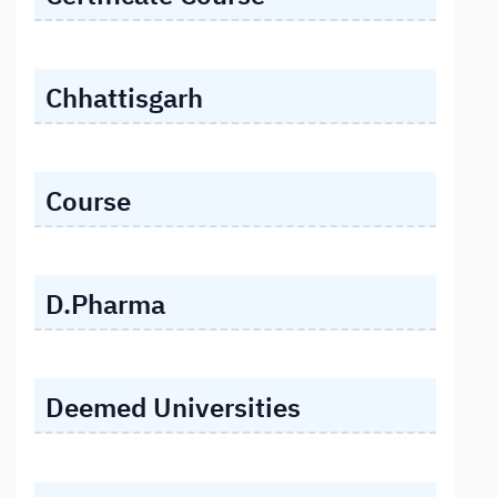
Chhattisgarh
Course
D.Pharma
Deemed Universities