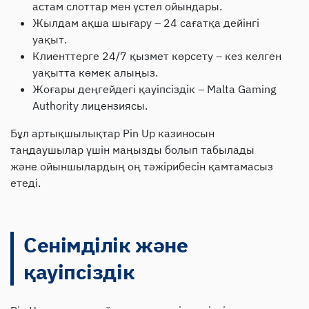
астам слоттар мен үстел ойындары.
Жылдам ақша шығару – 24 сағатқа дейінгі
уақыт.
Клиенттерге 24/7 қызмет көрсету – кез келген
уақытта көмек алыңыз.
Жоғары деңгейдегі қауіпсіздік – Malta Gaming
Authority лицензиясы.
Бұл артықшылықтар Pin Up казиносын
таңдаушылар үшін маңызды болып табылады
және ойыншылардың оң тәжірибесін қамтамасыз
етеді.
Сенімділік және
қауіпсіздік