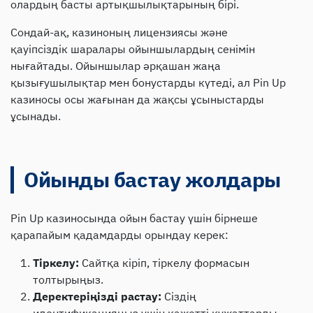
олардың басты артықшылықтарының бірі.
Сондай-ақ, казиноның лицензиясы және
қауіпсіздік шаралары ойыншылардың сенімін
нығайтады. Ойыншылар әрқашан жаңа
қызығушылықтар мен бонустарды күтеді, ал Pin Up
казиносы осы жағынан да жақсы ұсыныстарды
ұсынады.
Ойынды бастау жолдары
Pin Up казиносында ойын бастау үшін бірнеше
қарапайым қадамдарды орындау керек:
Тіркелу:
Сайтқа кіріп, тіркелу формасын
толтырыңыз.
Деректеріңізді растау:
Сіздің