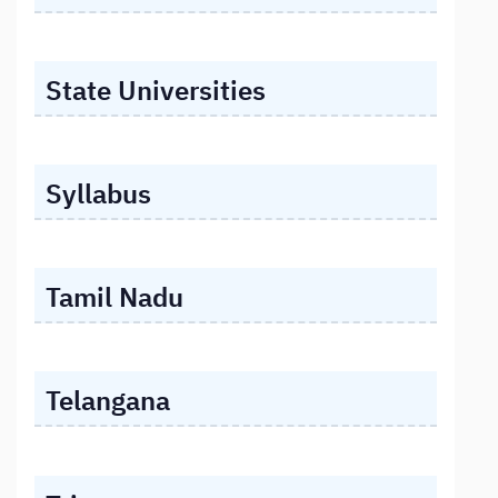
State Universities
Syllabus
Tamil Nadu
Telangana