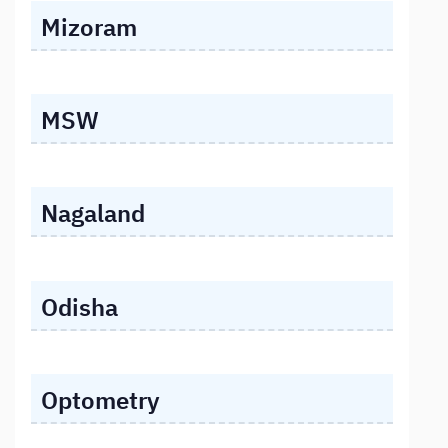
Mizoram
MSW
Nagaland
Odisha
Optometry