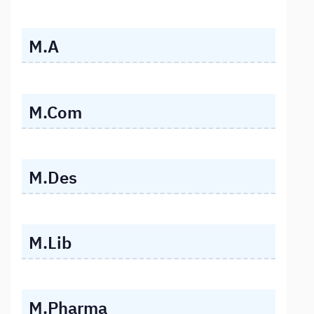
M.A
M.Com
M.Des
M.Lib
M.Pharma