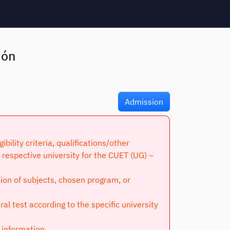
ión
Admission
lity criteria, qualifications/other
respective university for the CUET (UG) –
tion of subjects, chosen program, or
l test according to the specific university
l information.