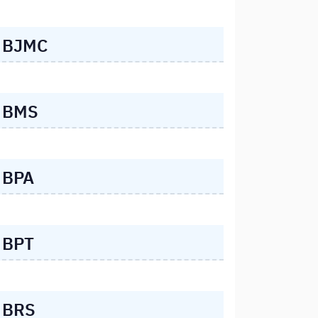
BJMC
BMS
BPA
BPT
BRS