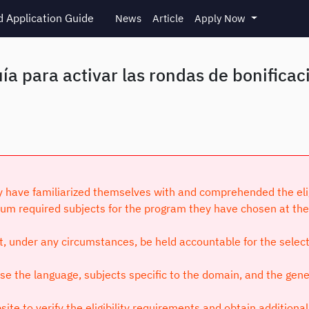
 Application Guide
News
Article
Apply Now
ía para activar las rondas de bonificac
have familiarized themselves with and comprehended the eligibi
um required subjects for the program they have chosen at the 
ot, under any circumstances, be held accountable for the selec
 the language, subjects specific to the domain, and the genera
bsite to verify the eligibility requirements and obtain additiona