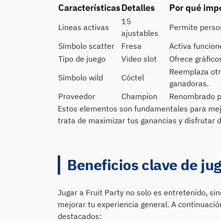
Características
Detalles
Por qué imp
15
Lineas activas
Permite person
ajustables
Símbolo scatter
Fresa
Activa funcion
Tipo de juego
Video slot
Ofrece gráfico
Reemplaza otr
Símbolo wild
Cóctel
ganadoras.
Proveedor
Champion
Renombrado por
Estos elementos son fundamentales para mejo
trata de maximizar tus ganancias y disfrutar d
Beneficios clave de jug
Jugar a Fruit Party no solo es entretenido, s
mejorar tu experiencia general. A continuació
destacados: