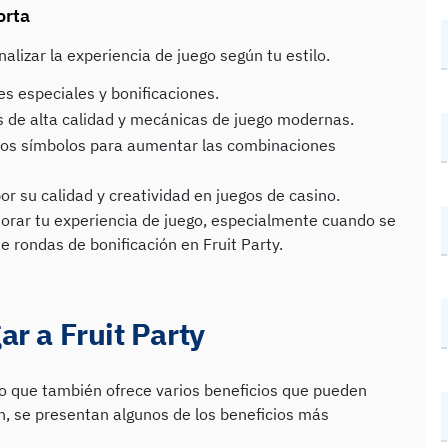
orta
alizar la experiencia de juego según tu estilo.
es especiales y bonificaciones.
s de alta calidad y mecánicas de juego modernas.
os símbolos para aumentar las combinaciones
 su calidad y creatividad en juegos de casino.
rar tu experiencia de juego, especialmente cuando se
e rondas de bonificación en Fruit Party.
ar a Fruit Party
ino que también ofrece varios beneficios que pueden
n, se presentan algunos de los beneficios más