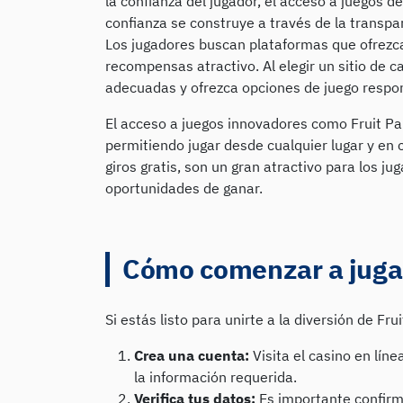
la confianza del jugador, el acceso a juegos d
confianza se construye a través de la transpar
Los jugadores buscan plataformas que ofrezc
recompensas atractivo. Al elegir un sitio de ca
adecuadas y ofrezca opciones de juego respo
El acceso a juegos innovadores como Fruit Part
permitiendo jugar desde cualquier lugar y e
giros gratis, son un gran atractivo para los 
oportunidades de ganar.
Cómo comenzar a jugar
Si estás listo para unirte a la diversión de Fr
Crea una cuenta:
Visita el casino en lín
la información requerida.
Verifica tus datos:
Es importante confirma