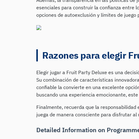
esenciales para construir la confianza entre 
opciones de autoexclusión y límites de juego 
Razones para elegir Fr
Elegir jugar a Fruit Party Deluxe es una deci
Su combinación de características innovadora
confiable la convierte en una excelente opci
buscando una experiencia emocionante, este 
Finalmente, recuerda que la responsabilidad e
juega de manera consciente para disfrutar al 
Detailed Information on Programme