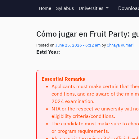
Skip to main content
Download
Home
Syllabus
Universities
Cómo jugar en Fruit Party: gu
Posted on
June 25, 2026 - 6:12 am
by
Chhaya Kumari
Estd Year:
Essential Remarks
Applicants must make certain that they 
conditions, and are aware of the minim
2024 examination.
NTA or the respective university will n
eligibility criteria/conditions.
The candidate must make sure to choose
or program requirements.
Please visit the university's official we