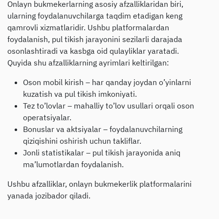
Onlayn bukmekerlarning asosiy afzalliklaridan biri,
ularning foydalanuvchilarga taqdim etadigan keng
qamrovli xizmatlaridir. Ushbu platformalardan
foydalanish, pul tikish jarayonini sezilarli darajada
osonlashtiradi va kasbga oid qulayliklar yaratadi.
Quyida shu afzalliklarning ayrimlari keltirilgan:
Oson mobil kirish – har qanday joydan o’yinlarni
kuzatish va pul tikish imkoniyati.
Tez to’lovlar – mahalliy to’lov usullari orqali oson
operatsiyalar.
Bonuslar va aktsiyalar – foydalanuvchilarning
qiziqishini oshirish uchun takliflar.
Jonli statistikalar – pul tikish jarayonida aniq
ma’lumotlardan foydalanish.
Ushbu afzalliklar, onlayn bukmekerlik platformalarini
yanada jozibador qiladi.