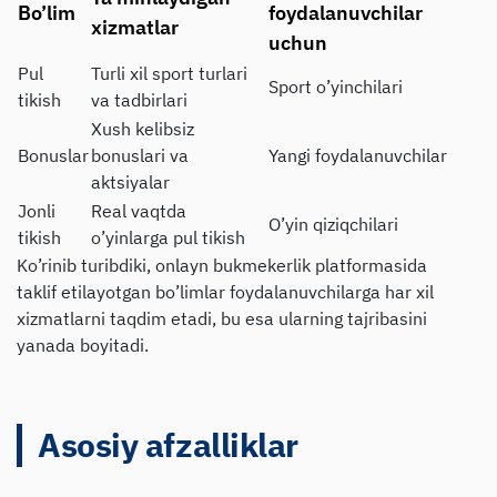
Bo’lim
foydalanuvchilar
xizmatlar
uchun
Pul
Turli xil sport turlari
Sport o’yinchilari
tikish
va tadbirlari
Xush kelibsiz
Bonuslar
bonuslari va
Yangi foydalanuvchilar
aktsiyalar
Jonli
Real vaqtda
O’yin qiziqchilari
tikish
o’yinlarga pul tikish
Ko’rinib turibdiki, onlayn bukmekerlik platformasida
taklif etilayotgan bo’limlar foydalanuvchilarga har xil
xizmatlarni taqdim etadi, bu esa ularning tajribasini
yanada boyitadi.
Asosiy afzalliklar