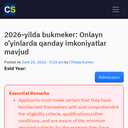
Skip to main content
2026-yilda bukmeker: Onlayn
o’yinlarda qanday imkoniyatlar
mavjud
Posted on
June 25, 2026 - 5:26 am
by
Chhaya Kumari
Estd Year:
Admission
Essential Remarks
Applicants must make certain that they have
familiarized themselves with and comprehended
the eligibility criteria, qualifications/other
conditions, and are aware of the minimum
required subjects for the program they have