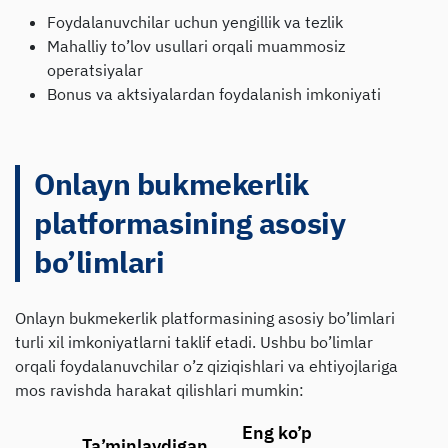
Foydalanuvchilar uchun yengillik va tezlik
Mahalliy to’lov usullari orqali muammosiz
operatsiyalar
Bonus va aktsiyalardan foydalanish imkoniyati
Onlayn bukmekerlik
platformasining asosiy
bo’limlari
Onlayn bukmekerlik platformasining asosiy bo’limlari
turli xil imkoniyatlarni taklif etadi. Ushbu bo’limlar
orqali foydalanuvchilar o’z qiziqishlari va ehtiyojlariga
mos ravishda harakat qilishlari mumkin:
Eng ko’p
Ta’minlaydigan