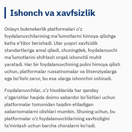
Ishonch va xavfsizlik
Onlayn bukmekerlik platformalari o’z
foydalanuvchilarining ma’lumotlarini himoya qilishga
katta e’tibor berishadi. Ular yuqori xavfsizlik
standartlariga amal qiladi, shuningdek, foydalanuvchi
ma’lumotlarini shifrlash orqali ishonchli muhit
yaratadi. Har bir foydalanuvchining pulini himoya qilish
uchun, platformalar ruxsatnomalar va litsenziyalarga
ega bo’lishi zarur, bu esa ularga ishonchni oshiradi.
Foydalanuvchilar, o’z hisoblarida har qanday
o’zgarishlar haqida doimo xabardor bo’lishlari uchun
platformalar tomonidan taqdim etiladigan
xabarnomalarni olishlari mumkin. Shuning uchun, bu
platformalar o’z foydalanuvchilarining xavfsizligini
ta’minlash uchun barcha choralarni ko’radi.