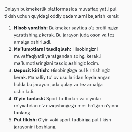
Onlayn bukmekerlik platformasida muvaffaqiyatli pul
tikish uchun quyidagi oddiy qadamlarni bajarish kerak:
Hisob yaratish:
Bukmeker saytida o’z profilingizni
yaratishingiz kerak. Bu jarayon juda oson va tez
amalga oshiriladi.
Ma’lumotlarni tasdiqlash:
Hisobingizni
muvaffaqiyatli yaratgandan so’ng, kerakli
ma’lumotlaringizni tasdiqlashingiz lozim.
Deposit kiritish:
Hisobingizga pul kiritishingiz
kerak. Mahalliy to’lov usullaridan foydalangan
holda bu jarayon juda qulay va tez amalga
oshiriladi.
O’yin tanlash:
Sport tadbirlari va o’yinlar
ro’yxatidan o’z qiziqishingizga mos bo’lgan o’yinni
tanlang.
Pul tikish:
O’yin yoki sport tadbiriga pul tikish
jarayonini boshlang.