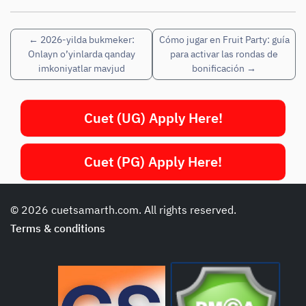
←
2026-yilda bukmeker:
Cómo jugar en Fruit Party: guía
Onlayn o’yinlarda qanday
para activar las rondas de
imkoniyatlar mavjud
bonificación
→
Cuet (UG) Apply Here!
Cuet (PG) Apply Here!
© 2026 cuetsamarth.com. All rights reserved.
Terms & conditions