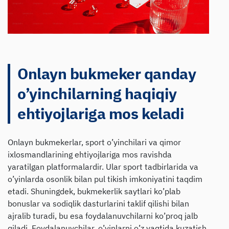
Onlayn bukmeker qanday
o’yinchilarning haqiqiy
ehtiyojlariga mos keladi
Onlayn bukmekerlar, sport o’yinchilari va qimor
ixlosmandlarining ehtiyojlariga mos ravishda
yaratilgan platformalardir. Ular sport tadbirlarida va
o’yinlarda osonlik bilan pul tikish imkoniyatini taqdim
etadi. Shuningdek, bukmekerlik saytlari ko’plab
bonuslar va sodiqlik dasturlarini taklif qilishi bilan
ajralib turadi, bu esa foydalanuvchilarni ko’proq jalb
qiladi. Foydalanuvchilar, o’yinlarni o’z vaqtida kuzatish