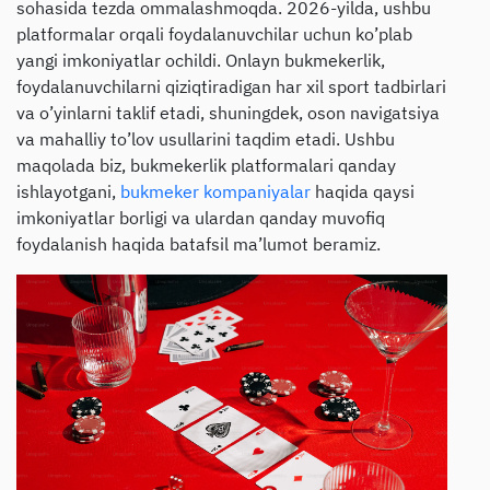
sohasida tezda ommalashmoqda. 2026-yilda, ushbu
platformalar orqali foydalanuvchilar uchun ko’plab
yangi imkoniyatlar ochildi. Onlayn bukmekerlik,
foydalanuvchilarni qiziqtiradigan har xil sport tadbirlari
va o’yinlarni taklif etadi, shuningdek, oson navigatsiya
va mahalliy to’lov usullarini taqdim etadi. Ushbu
maqolada biz, bukmekerlik platformalari qanday
ishlayotgani,
bukmeker kompaniyalar
haqida qaysi
imkoniyatlar borligi va ulardan qanday muvofiq
foydalanish haqida batafsil ma’lumot beramiz.