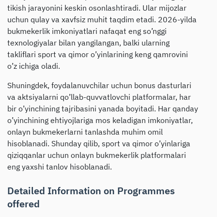
tikish jarayonini keskin osonlashtiradi. Ular mijozlar
uchun qulay va xavfsiz muhit taqdim etadi. 2026-yilda
bukmekerlik imkoniyatlari nafaqat eng so’nggi
texnologiyalar bilan yangilangan, balki ularning
takliflari sport va qimor o’yinlarining keng qamrovini
o’z ichiga oladi.
Shuningdek, foydalanuvchilar uchun bonus dasturlari
va aktsiyalarni qo’llab-quvvatlovchi platformalar, har
bir o’yinchining tajribasini yanada boyitadi. Har qanday
o’yinchining ehtiyojlariga mos keladigan imkoniyatlar,
onlayn bukmekerlarni tanlashda muhim omil
hisoblanadi. Shunday qilib, sport va qimor o’yinlariga
qiziqqanlar uchun onlayn bukmekerlik platformalari
eng yaxshi tanlov hisoblanadi.
Detailed Information on Programmes
offered